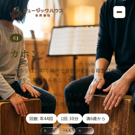
CJ
カホン
カホンは、叩く場所で音色が変わる箱型打楽器
を、基礎から楽しく学べるコースです。
リズム感を育てながら、アンサンブルやセッショ
ンにも活かせる技術を身につけます。
回数: 年44回
1回: 30分
満6歳から
こども
大人
シニア