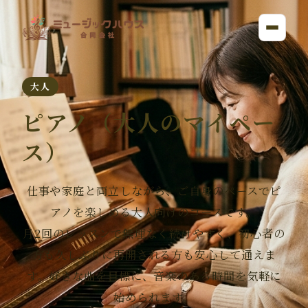
大人
ピアノ（大人のマイペー
ス）
仕事や家庭と両立しながら、ご自身のペースでピ
アノを楽しめる大人向けのコースです。
月2回のレッスンで無理なく続けやすく、初心者の
方も久しぶりに再開される方も安心して通えま
す。好きな曲を目標に、音楽のある時間を気軽に
始められます。