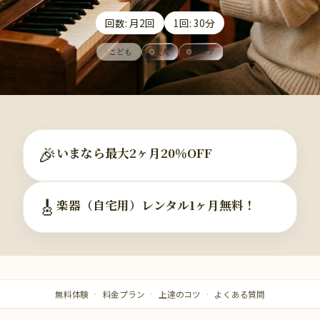
回数: 月2回
1回: 30分
こども
大人
シニア
🎉
いまなら最大2ヶ月20％OFF
🎸
楽器（自宅用）レンタル1ヶ月無料！
無料体験
料金プラン
上達のコツ
よくある質問